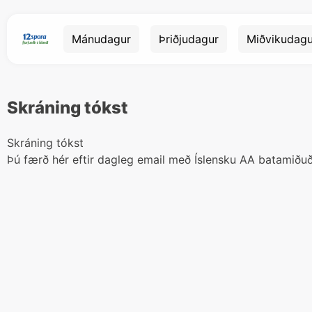
Mánudagur
Þriðjudagur
Miðvikudagu
Skráning tókst
Skráning tókst
Þú færð hér eftir dagleg email með Íslensku AA batamiðuð