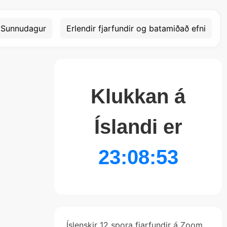
Sunnudagur
Erlendir fjarfundir og batamiðað efni
Klukkan á
Íslandi er
23:08:53
Íslenskir 12 spora fjarfundir á Zoom.