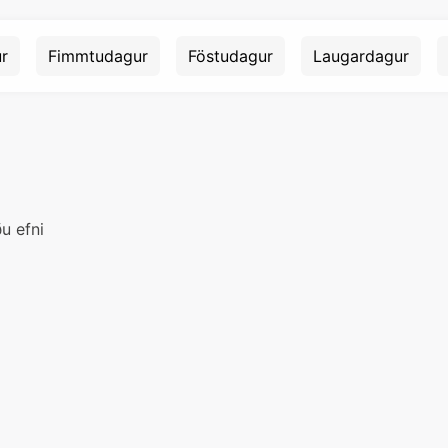
r
Fimmtudagur
Föstudagur
Laugardagur
u efni